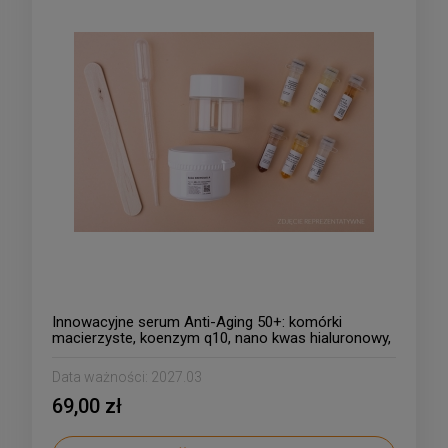
Innowacyjne serum Anti-Aging 50+: komórki
macierzyste, koenzym q10, nano kwas hialuronowy,
centella asiatica, argan, czarny bez
Data ważności:
2027.03
69,00 zł