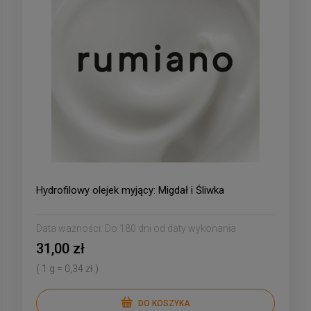
Hydrofilowy olejek myjący: Migdał i Śliwka
Data ważności:
Do 180 dni od daty wykonania
31,00 zł
( 1 g = 0,34 zł )
DO KOSZYKA