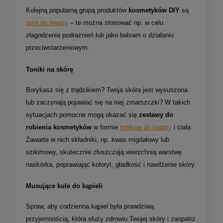
Kolejną popularną grupą produktów
kosmetyków DIY
są
sera do twarzy
– te można stosować np. w celu
złagodzenia podrażnień lub jako balsam o działaniu
przeciwstarzeniowym.
Toniki na skórę
Borykasz się z trądzikiem? Twoja skóra jest wysuszona
lub zaczynają pojawiać się na niej zmarszczki? W takich
sytuacjach pomocne mogą okazać się
zestawy do
robienia kosmetyków
w formie
toników do twarzy
i ciała.
Zawarte w nich składniki, np. kwas migdałowy lub
szikimowy, skutecznie złuszczają wierzchnią warstwę
naskórka, poprawiając koloryt, gładkość i nawilżenie skóry.
Musujące kule do kąpieli
Spraw, aby codzienna kąpiel była prawdziwą
przyjemnością, która służy zdrowiu Twojej skóry i zaopatrz