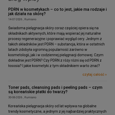
PDRN w kosmetykach – co to jest, jakie ma rodzaje i
jak działa na skórę?
14-07-2026 , Rumiano
Świadoma pielęgnacja skóry coraz częściej opiera się na
składnikach aktywnych, które mają wspierać jej naturalne
procesy regeneracyjne i poprawiać wygląd cery. Jednym z
takich składników jest PDRN – substancja, która w ostatnich
latach zdobyła ogromną popularność zarówno w
kosmetologii, jak i w codziennej pielęgnacji domowej. Czym
dokładnie jest PDRN? Czy PDRN z róży różni się od PDRN z
łososia? I jakie kosmetyki z tym składnikiem warto znać?
czytaj całość »
Toner pads, cleansing pads i peeling pads – czym
są koreańskie płatki do twarzy?
30-06-2026 , Rumiano
Koreańska pielęgnacja skóry od lat wpływa na globalne
trendy kosmetyczne, a jednym z jej najbardziej praktycznych