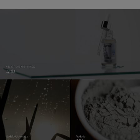
Nasza marka kosmetyków
Lynia
Wody kwiatowe oraz
Produkty