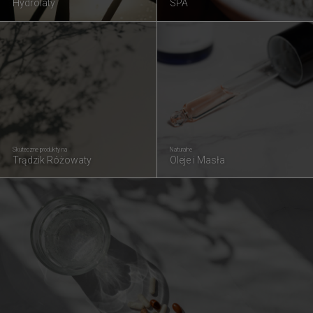
Hydrolaty
SPA
Skuteczne produkty na
Naturalne
Trądzik Różowaty
Oleje i Masła