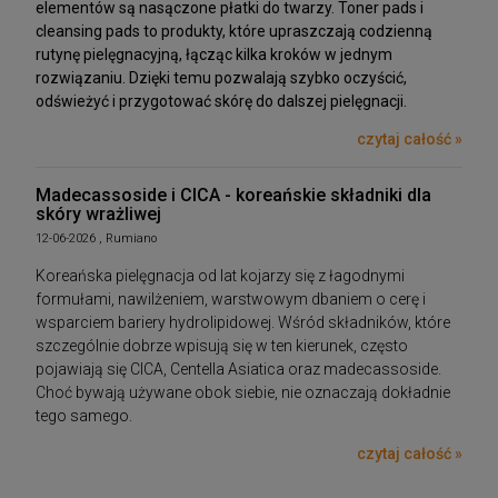
elementów są nasączone płatki do twarzy. Toner pads i
cleansing pads to produkty, które upraszczają codzienną
rutynę pielęgnacyjną, łącząc kilka kroków w jednym
rozwiązaniu. Dzięki temu pozwalają szybko oczyścić,
odświeżyć i przygotować skórę do dalszej pielęgnacji.
czytaj całość »
Madecassoside i CICA - koreańskie składniki dla
skóry wrażliwej
12-06-2026 , Rumiano
Koreańska pielęgnacja od lat kojarzy się z łagodnymi
formułami, nawilżeniem, warstwowym dbaniem o cerę i
wsparciem bariery hydrolipidowej. Wśród składników, które
szczególnie dobrze wpisują się w ten kierunek, często
pojawiają się CICA, Centella Asiatica oraz madecassoside.
Choć bywają używane obok siebie, nie oznaczają dokładnie
tego samego.
czytaj całość »