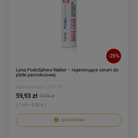
-
25
%
Lynia PodoSphere Nailixir – regenerujące serum do
płytki paznokciowej
Data ważności:
2027.03
59,93 zł
79,90 zł
( 1 ml = 4,00 zł )
DO KOSZYKA