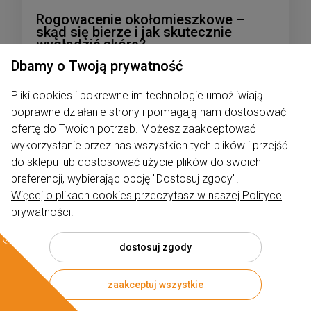
Rogowacenie okołomieszkowe –
skąd się bierze i jak skutecznie
wygładzić skórę?
Dbamy o Twoją prywatność
Dodano:
02-02-2026
w kategorii:
Pielęgnacja
autor:
Rumiano
Pliki cookies i pokrewne im technologie umożliwiają
poprawne działanie strony i pomagają nam dostosować
ofertę do Twoich potrzeb. Możesz zaakceptować
wykorzystanie przez nas wszystkich tych plików i przejść
do sklepu lub dostosować użycie plików do swoich
preferencji, wybierając opcję "Dostosuj zgody".
Więcej o plikach cookies przeczytasz w naszej Polityce
prywatności.
dostosuj zgody
zaakceptuj wszystkie