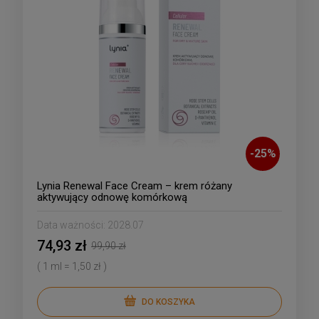
-
25
%
Lynia Renewal Face Cream – krem różany
aktywujący odnowę komórkową
Data ważności:
2028.07
74,93 zł
99,90 zł
( 1 ml = 1,50 zł )
DO KOSZYKA