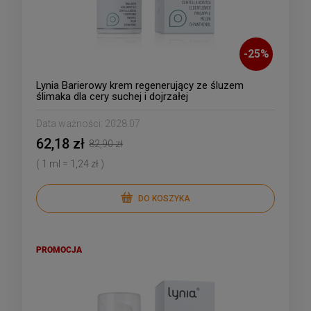
-
25
%
Lynia Barierowy krem regenerujący ze śluzem
ślimaka dla cery suchej i dojrzałej
Data ważności:
2028.07
62,18 zł
82,90 zł
( 1 ml = 1,24 zł )
DO KOSZYKA
PROMOCJA