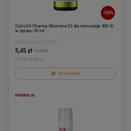
-
50
%
OstroVit Pharma Witamina D3 dla niemowląt 400 IU
w sprayu 30 ml
Data ważności:
2026.12
5,45 zł
10,90 zł
( 1 ml = 0,18 zł )
DO KOSZYKA
PROMOCJA