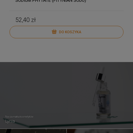
SODIUM PHYTATE (FITYNIAN SODU)
52,40 zł
DO KOSZYKA
Nasza marka kosmetyków
Lynia