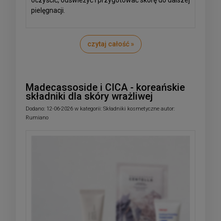
oczyścić, odświeżyć i przygotować skórę do dalszej
pielęgnacji.
czytaj całość »
Madecassoside i CICA - koreańskie
składniki dla skóry wrażliwej
Dodano:
12-06-2026
w kategorii:
Składniki kosmetyczne
autor:
Rumiano