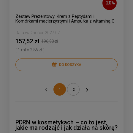
-
20
%
Zestaw Prezentowy: Krem z Peptydami i
Komórkami macierzystymi i Ampułka z witaminą C
Data ważności:
2027.07
157,52 zł
196,90 zł
( 1 ml = 2,86 zł )
DO KOSZYKA
1
2
«
»
PDRN w kosmetykach – co to jest,
jakie ma rodzaje i jak działa na skórę?