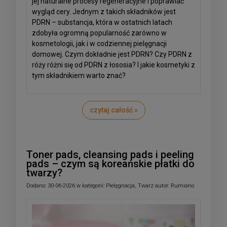
jej naturalne procesy regeneracyjne i poprawiać
wygląd cery. Jednym z takich składników jest
PDRN – substancja, która w ostatnich latach
zdobyła ogromną popularność zarówno w
kosmetologii, jak i w codziennej pielęgnacji
domowej. Czym dokładnie jest PDRN? Czy PDRN z
róży różni się od PDRN z łososia? I jakie kosmetyki z
tym składnikiem warto znać?
czytaj całość »
Toner pads, cleansing pads i peeling
pads – czym są koreańskie płatki do
twarzy?
Dodano:
30-06-2026
w kategorii:
Pielęgnacja
,
Twarz
autor:
Rumiano