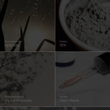
Wody kwiatowe oraz
Produkty
Hydrolaty
SPA
Skuteczne produkty na
Naturalne
Trądzik Różowaty
Oleje i Masła