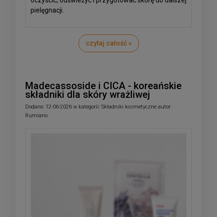
oczyścić, odświeżyć i przygotować skórę do dalszej
pielęgnacji.
czytaj całość »
Madecassoside i CICA - koreańskie
składniki dla skóry wrażliwej
Dodano:
12-06-2026
w kategorii:
Składniki kosmetyczne
autor:
Rumiano