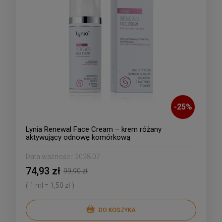
-
25
%
Lynia Renewal Face Cream – krem różany
aktywujący odnowę komórkową
Data ważności:
2028.07
74,93 zł
99,90 zł
( 1 ml = 1,50 zł )
DO KOSZYKA