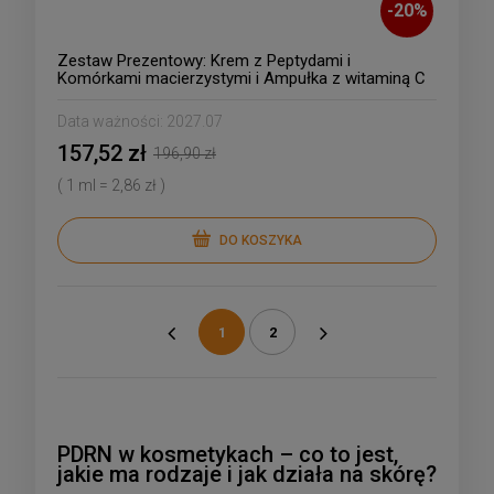
-
20
%
Zestaw Prezentowy: Krem z Peptydami i
Komórkami macierzystymi i Ampułka z witaminą C
Data ważności:
2027.07
157,52 zł
196,90 zł
( 1 ml = 2,86 zł )
DO KOSZYKA
1
2
«
»
PDRN w kosmetykach – co to jest,
jakie ma rodzaje i jak działa na skórę?