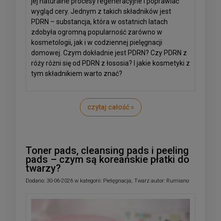
jej naturalne procesy regeneracyjne i poprawiać
wygląd cery. Jednym z takich składników jest
PDRN – substancja, która w ostatnich latach
zdobyła ogromną popularność zarówno w
kosmetologii, jak i w codziennej pielęgnacji
domowej. Czym dokładnie jest PDRN? Czy PDRN z
róży różni się od PDRN z łososia? I jakie kosmetyki z
tym składnikiem warto znać?
czytaj całość »
Toner pads, cleansing pads i peeling
pads – czym są koreańskie płatki do
twarzy?
Dodano:
30-06-2026
w kategorii:
Pielęgnacja
,
Twarz
autor:
Rumiano