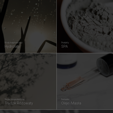
Wody kwiatowe oraz
Produkty
Hydrolaty
SPA
Skuteczne produkty na
Naturalne
Trądzik Różowaty
Oleje i Masła