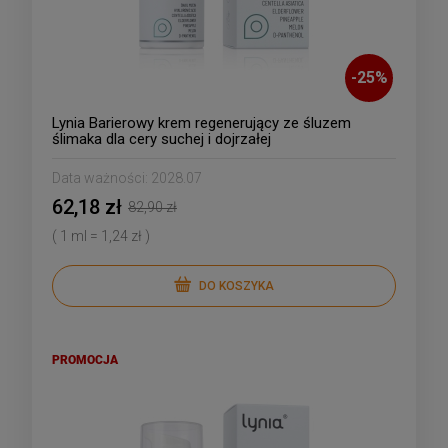
-
25
%
Lynia Barierowy krem regenerujący ze śluzem
ślimaka dla cery suchej i dojrzałej
Data ważności:
2028.07
62,18 zł
82,90 zł
( 1 ml = 1,24 zł )
DO KOSZYKA
PROMOCJA