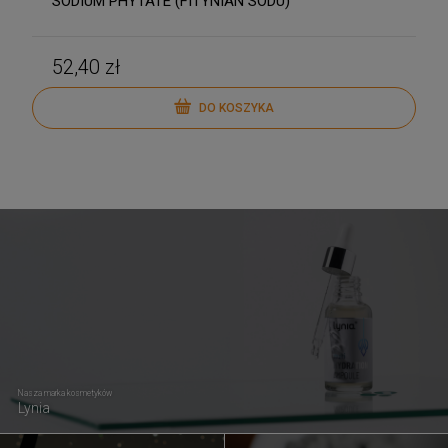
SODIUM PHYTATE (FITYNIAN SODU)
52,40 zł
DO KOSZYKA
Nasza marka kosmetyków
Lynia