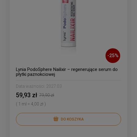
-
25
%
Lynia PodoSphere Nailixir – regenerujące serum do
płytki paznokciowej
Data ważności:
2027.03
59,93 zł
79,90 zł
( 1 ml = 4,00 zł )
DO KOSZYKA