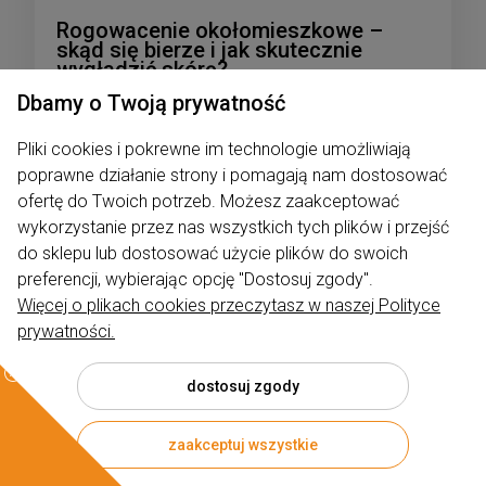
Rogowacenie okołomieszkowe –
skąd się bierze i jak skutecznie
wygładzić skórę?
Dbamy o Twoją prywatność
Dodano:
02-02-2026
w kategorii:
Pielęgnacja
autor:
Rumiano
Pliki cookies i pokrewne im technologie umożliwiają
poprawne działanie strony i pomagają nam dostosować
ofertę do Twoich potrzeb. Możesz zaakceptować
wykorzystanie przez nas wszystkich tych plików i przejść
do sklepu lub dostosować użycie plików do swoich
preferencji, wybierając opcję "Dostosuj zgody".
Więcej o plikach cookies przeczytasz w naszej Polityce
prywatności.
dostosuj zgody
zaakceptuj wszystkie