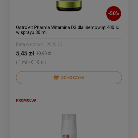
-
50
%
OstroVit Pharma Witamina D3 dla niemowląt 400 IU
w sprayu 30 ml
Data ważności:
2026.12
5,45 zł
10,90 zł
( 1 ml = 0,18 zł )
DO KOSZYKA
PROMOCJA