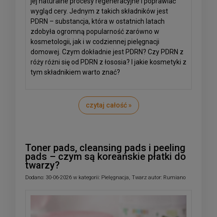
jej naturalne procesy regeneracyjne i poprawiać
wygląd cery. Jednym z takich składników jest
PDRN – substancja, która w ostatnich latach
zdobyła ogromną popularność zarówno w
kosmetologii, jak i w codziennej pielęgnacji
domowej. Czym dokładnie jest PDRN? Czy PDRN z
róży różni się od PDRN z łososia? I jakie kosmetyki z
tym składnikiem warto znać?
czytaj całość »
Toner pads, cleansing pads i peeling
pads – czym są koreańskie płatki do
twarzy?
Dodano:
30-06-2026
w kategorii:
Pielęgnacja
,
Twarz
autor:
Rumiano