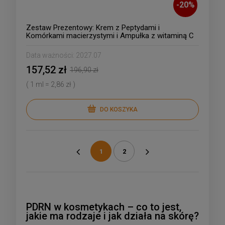
-
20
%
Zestaw Prezentowy: Krem z Peptydami i
Komórkami macierzystymi i Ampułka z witaminą C
Data ważności:
2027.07
157,52 zł
196,90 zł
( 1 ml = 2,86 zł )
DO KOSZYKA
1
2
«
»
PDRN w kosmetykach – co to jest,
jakie ma rodzaje i jak działa na skórę?