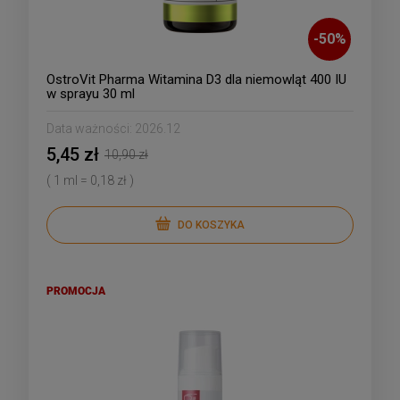
-
50
%
OstroVit Pharma Witamina D3 dla niemowląt 400 IU
w sprayu 30 ml
Data ważności:
2026.12
5,45 zł
10,90 zł
( 1 ml = 0,18 zł )
DO KOSZYKA
PROMOCJA