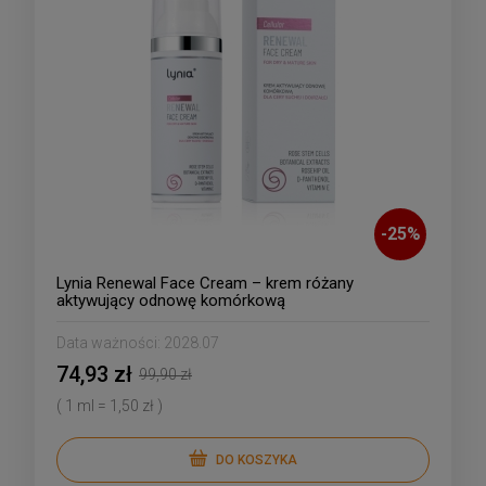
-
25
%
Lynia Renewal Face Cream – krem różany
aktywujący odnowę komórkową
Data ważności:
2028.07
74,93 zł
99,90 zł
( 1 ml = 1,50 zł )
DO KOSZYKA