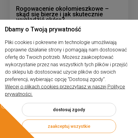
Rogowacenie okołomieszkowe –
skąd się bierze i jak skutecznie
wygładzić skórę?
Dbamy o Twoją prywatność
Dodano:
02-02-2026
w kategorii:
Pielęgnacja
autor:
Rumiano
Pliki cookies i pokrewne im technologie umożliwiają
poprawne działanie strony i pomagają nam dostosować
ofertę do Twoich potrzeb. Możesz zaakceptować
wykorzystanie przez nas wszystkich tych plików i przejść
do sklepu lub dostosować użycie plików do swoich
preferencji, wybierając opcję "Dostosuj zgody".
Więcej o plikach cookies przeczytasz w naszej Polityce
prywatności.
dostosuj zgody
zaakceptuj wszystkie