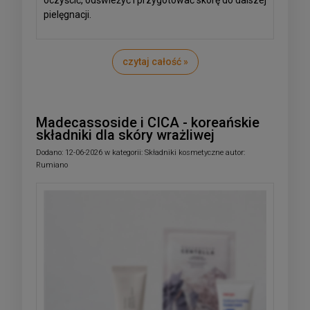
oczyścić, odświeżyć i przygotować skórę do dalszej
pielęgnacji.
czytaj całość »
Madecassoside i CICA - koreańskie
składniki dla skóry wrażliwej
Dodano:
12-06-2026
w kategorii:
Składniki kosmetyczne
autor:
Rumiano