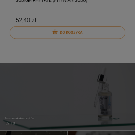
SODIUM PHYTATE (FITYNIAN SODU)
52,40 zł
DO KOSZYKA
Nasza marka kosmetyków
Lynia