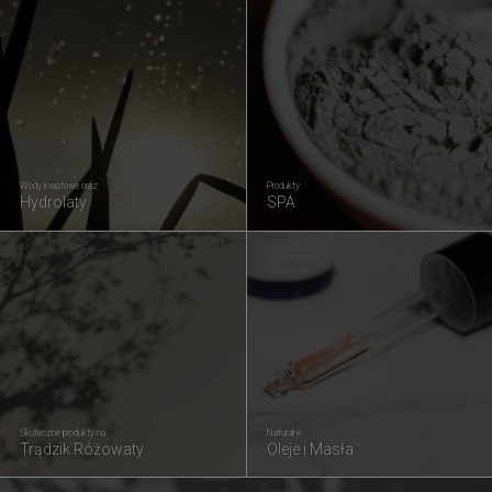
Wody kwiatowe oraz
Produkty
Hydrolaty
SPA
Skuteczne produkty na
Naturalne
Trądzik Różowaty
Oleje i Masła