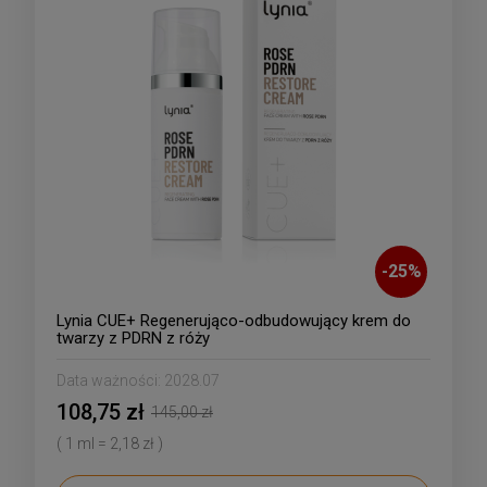
-
25
%
Lynia CUE+ Regenerująco-odbudowujący krem do
twarzy z PDRN z róży
Data ważności:
2028.07
108,75 zł
145,00 zł
( 1 ml = 2,18 zł )