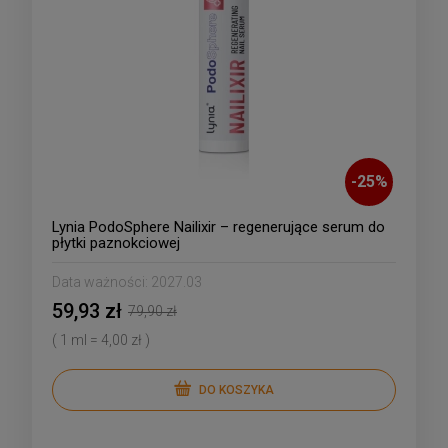
-
25
%
Lynia PodoSphere Nailixir – regenerujące serum do
płytki paznokciowej
Data ważności:
2027.03
59,93 zł
79,90 zł
( 1 ml = 4,00 zł )
DO KOSZYKA