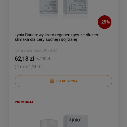
-
25
%
Lynia Barierowy krem regenerujący ze śluzem
ślimaka dla cery suchej i dojrzałej
Data ważności:
2028.07
62,18 zł
82,90 zł
( 1 ml = 1,24 zł )
DO KOSZYKA
PROMOCJA