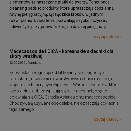
elementów są nasączone płatki do twarzy. Toner pads i
cleansing pads to produkty, które upraszczają codzienną
rutynę pielęgnacyjną, łącząc kilka kroków w jednym
rozwiązaniu. Dzięki temu pozwalają szybko oczyścić,
odświeżyć i przygotować skórę do dalszej pielęgnacji.
czytaj całość »
Madecassoside i CICA - koreańskie składniki dla
skóry wrażliwej
12-06-2026 , Rumiano
Koreańska pielęgnacja od lat kojarzy się z łagodnymi
formułami, nawilżeniem, warstwowym dbaniem o cerę i
wsparciem bariery hydrolipidowej. Wśród składników, które
szczególnie dobrze wpisują się w ten kierunek, często
pojawiają się CICA, Centella Asiatica oraz madecassoside.
Choć bywają używane obok siebie, nie oznaczają dokładnie
tego samego.
czytaj całość »