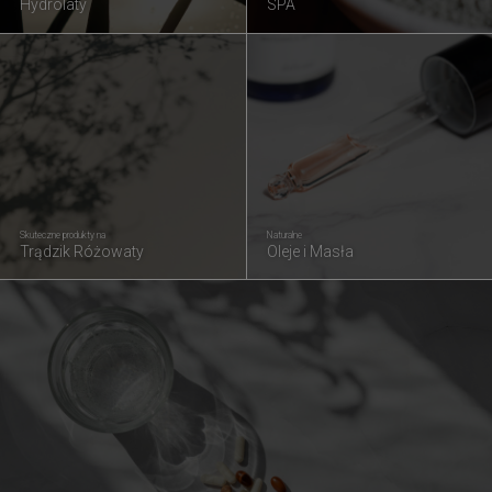
Hydrolaty
SPA
Skuteczne produkty na
Naturalne
Trądzik Różowaty
Oleje i Masła