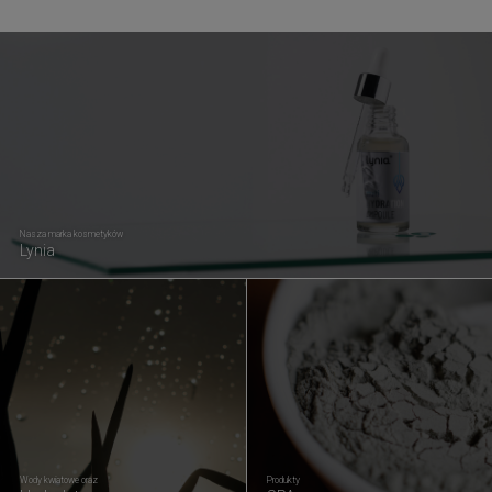
Nasza marka kosmetyków
Lynia
Wody kwiatowe oraz
Produkty