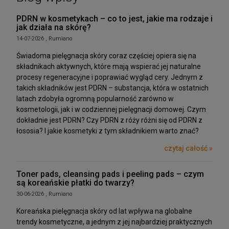
PDRN w kosmetykach – co to jest, jakie ma rodzaje i
jak działa na skórę?
14-07-2026 , Rumiano
Świadoma pielęgnacja skóry coraz częściej opiera się na
składnikach aktywnych, które mają wspierać jej naturalne
procesy regeneracyjne i poprawiać wygląd cery. Jednym z
takich składników jest PDRN – substancja, która w ostatnich
latach zdobyła ogromną popularność zarówno w
kosmetologii, jak i w codziennej pielęgnacji domowej. Czym
dokładnie jest PDRN? Czy PDRN z róży różni się od PDRN z
łososia? I jakie kosmetyki z tym składnikiem warto znać?
czytaj całość »
Toner pads, cleansing pads i peeling pads – czym
są koreańskie płatki do twarzy?
30-06-2026 , Rumiano
Koreańska pielęgnacja skóry od lat wpływa na globalne
trendy kosmetyczne, a jednym z jej najbardziej praktycznych