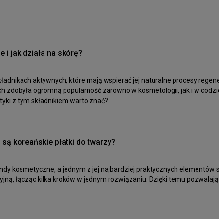
 i jak działa na skórę?
składnikach aktywnych, które mają wspierać jej naturalne procesy regen
tach zdobyła ogromną popularność zarówno w kosmetologii, jak i w codz
etyki z tym składnikiem warto znać?
 są koreańskie płatki do twarzy?
endy kosmetyczne, a jednym z jej najbardziej praktycznych elementów s
cyjną, łącząc kilka kroków w jednym rozwiązaniu. Dzięki temu pozwalaj