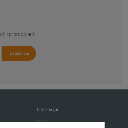
ch i promocjach.
zapisz się
Informacje
O nas
ściowy
Private label