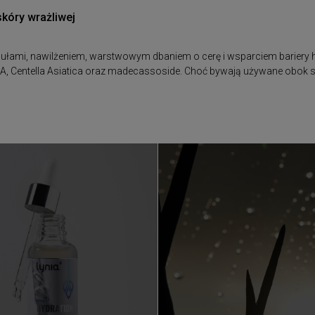
skóry wrażliwej
rmułami, nawilżeniem, warstwowym dbaniem o cerę i wsparciem bariery h
CICA, Centella Asiatica oraz madecassoside. Choć bywają używane obok 