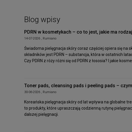
Blog wpisy
PDRN w kosmetykach – co to jest, jakie ma rodzaje
14-07-2026 , Rumiano
Świadoma pielęgnacja skóry coraz częściej opiera się na 
składników jest PDRN – substancja, która w ostatnich la
Czy PDRN z róży różni się od PDRN z łososia? I jakie kosm
Toner pads, cleansing pads i peeling pads – czym
30-06-2026 , Rumiano
Koreańska pielęgnacja skóry od lat wpływa na globalne tr
to produkty, które upraszczają codzienną rutynę pielęgna
dalszej pielęgnacji.