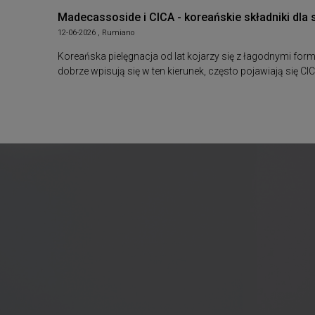
Madecassoside i CICA - koreańskie składniki dla 
12-06-2026 , Rumiano
Koreańska pielęgnacja od lat kojarzy się z łagodnymi fo
dobrze wpisują się w ten kierunek, często pojawiają się 