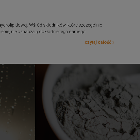
ydrolipidowej. Wśród składników, które szczególnie
siebie, nie oznaczają dokładnie tego samego.
czytaj całość »