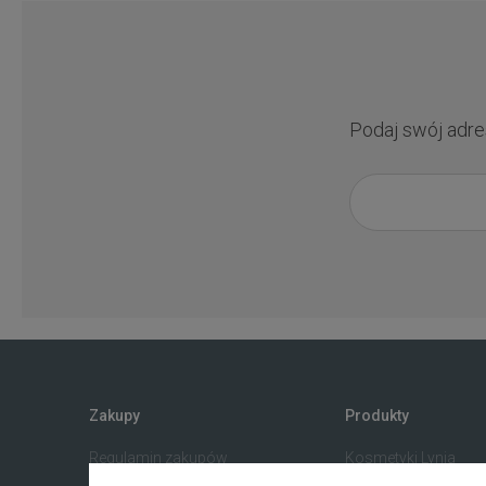
Podaj swój adre
Zakupy
Produkty
Regulamin zakupów
Kosmetyki Lynia
Blak Weeks
K-beauty