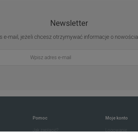
Newsletter
s e-mail, jeżeli chcesz otrzymywać informacje o nowościa
Pomoc
Moje konto
Jak zapłacić?
Logowanie
Przewodnik po sklepie
Program lojalno