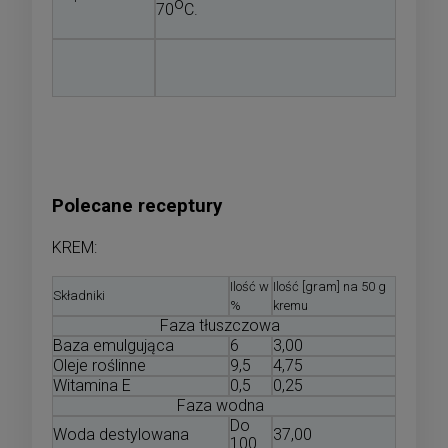
o
70
C.
Polecane receptury
KREM:
Ilość w
Ilość [gram] na 50 g
Składniki
%
kremu
Faza tłuszczowa
Baza emulgująca
6
3,00
Oleje roślinne
9,5
4,75
Witamina E
0,5
0,25
Faza wodna
Do
Woda destylowana
37,00
100