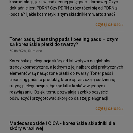
kosmetologii, jak i w codziennej pielęgnacji domowej. Czym
dokładnie jest PDRN? Czy PDRN z róży różni się od PDRN z
łososia? I jakie kosmetyki z tym składnikiem warto znać?
czytaj całość »
Toner pads, cleansing pads i peeling pads – czym
są koreańskie płatki do twarzy?
30-06-2026 , Rumiano
Koreańska pielęgnacja skóry od lat wpływa na globalne
trendy kosmetyczne, a jednym z jej najbardziej praktycznych
elementów są nasączone płatki do twarzy. Toner pads i
cleansing pads to produkty, które upraszczają codzienną
rutynę pielęgnacyjną, łącząc kilka kroków w jednym
rozwiązaniu. Dzięki temu pozwalają szybko oczyścić,
odświeżyć i przygotować skórę do dalszej pielęgnacji.
czytaj całość »
Madecassoside i CICA - koreańskie składniki dla
skóry wrażliwej