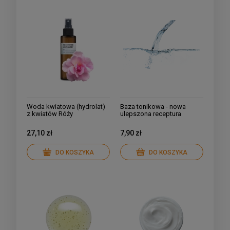
Woda kwiatowa (hydrolat)
Baza tonikowa - nowa
z kwiatów Róży
ulepszona receptura
damasceńskiej
27,10 zł
7,90 zł
DO KOSZYKA
DO KOSZYKA