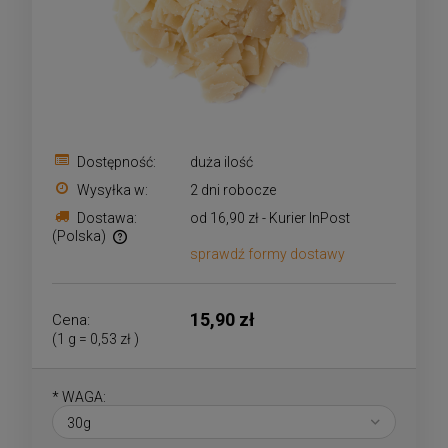
Dostępność:
duża ilość
Wysyłka w:
2 dni robocze
Dostawa:
od 16,90 zł
- Kurier InPost
(Polska)
sprawdź formy dostawy
Cena nie zawiera ewentualnych kosztów płatności
15,90 zł
Cena:
(1
g
=
0,53 zł
)
*
WAGA: