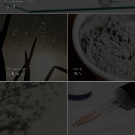
Nasza marka kosmetyków
Lynia
Wody kwiatowe oraz
Produkty
Hydrolaty
SPA