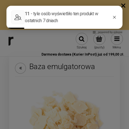
Szukaj
(pusty)
Menu
Darmowa dostawa (Kurier InPost) już od 199,00 zł.
Baza emulgatorowa