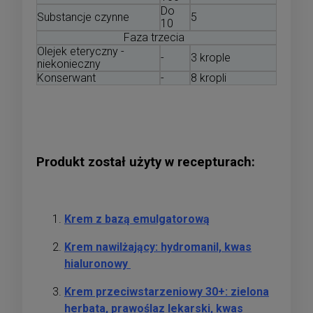
Do
Substancje czynne
5
10
Faza trzecia
Olejek eteryczny -
-
3 krople
niekonieczny
Konserwant
-
8 kropli
Produkt został użyty w recepturach:
Krem z bazą emulgatorową
Krem nawilżający: hydromanil, kwas
hialuronowy
Krem przeciwstarzeniowy 30+: zielona
herbata, prawoślaz lekarski, kwas